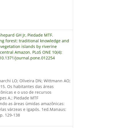
 Shepard GH Jr, Piedade MTF.
ing forest: traditional knowledge and
vegetation islands by riverine
 central Amazon. PLoS ONE 10(4):
:10.1371/journal.pone.012254
marchi LO; Oliveira DN; Wittmann AO;
15. Os habitantes das áreas
ônicas e o uso de recursos
opes A.; Piedade MTF
ndo as áreas úmidas amazônicas:
las várzeas e igapós. 1ed.Manaus:
pp. 129-138