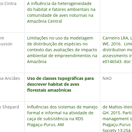
o Cintra
A influência da heterogeneidade
do habitat e fatores ambientais na
comunidade de aves noturnas na
Amazônia Central
am
Limitações no uso da modelagem
Carneiro LRA,
usson
de distribuição de espécies no
WE. 2016.
Limi
contexto das avaliações de impacto
distribution m
ambiental de empreendimentos na
assessments in
Amazônia
e0146543. doi
na Anciães
Uso de classes topográficas para
NAO
descrever habitat de aves
florestais amazônicas
n Shepard
Influências dos sistemas de manejo
de Mattos-Vie
formal e informal na atividade de
GH. 2015.
Part
caça de subsistência na RDS
management of
Piagaçu-Purus, AM
Piagaçu-Purus 
Society 13:254