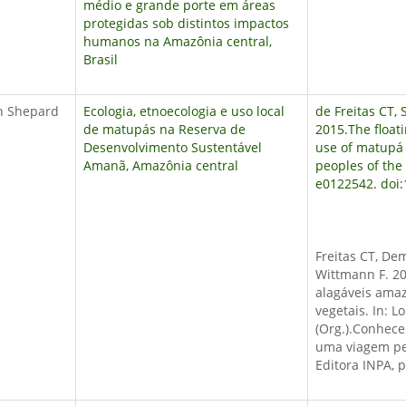
médio e grande porte em áreas
protegidas sob distintos impactos
humanos na Amazônia central,
Brasil
n Shepard
Ecologia, etnoecologia e uso local
de Freitas CT,
de matupás na Reserva de
2015.The float
Desenvolvimento Sustentável
use of matupá 
Amanã, Amazônia central
peoples of the
e0122542. doi
Freitas CT, De
Wittmann F. 20
alagáveis amaz
vegetais.
In: L
(Org.).
Conhece
uma viagem pe
Editora INPA, 