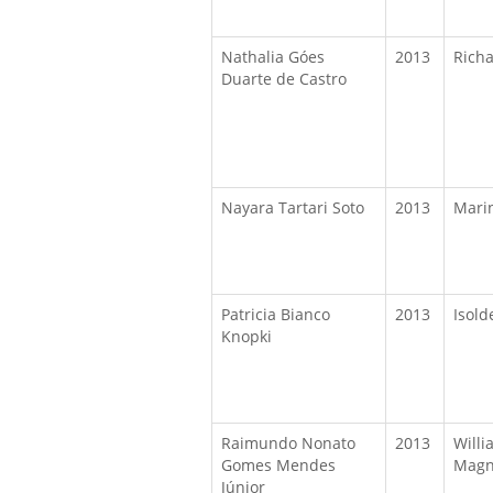
Nathalia Góes
2013
Richa
Duarte de Castro
Nayara Tartari Soto
2013
Mari
Patricia Bianco
2013
Isold
Knopki
Raimundo Nonato
2013
Willi
Gomes Mendes
Magn
Júnior