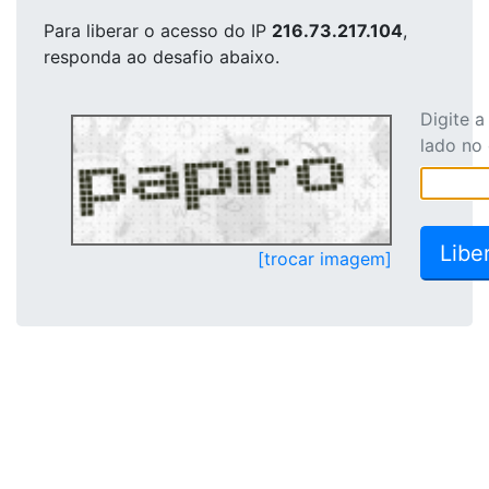
Para liberar o acesso
do IP
216.73.217.104
,
responda ao desafio abaixo.
Digite 
lado no
[trocar imagem]