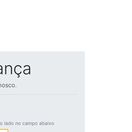
ança
nosco.
ao lado no campo abaixo