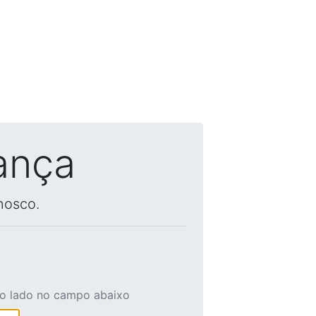
ança
nosco.
ao lado no campo abaixo