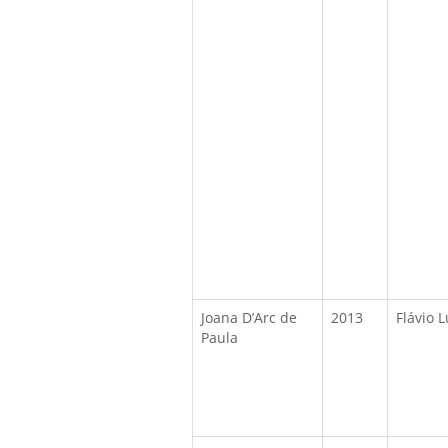
Joana D’Arc de
2013
Flávio 
Paula