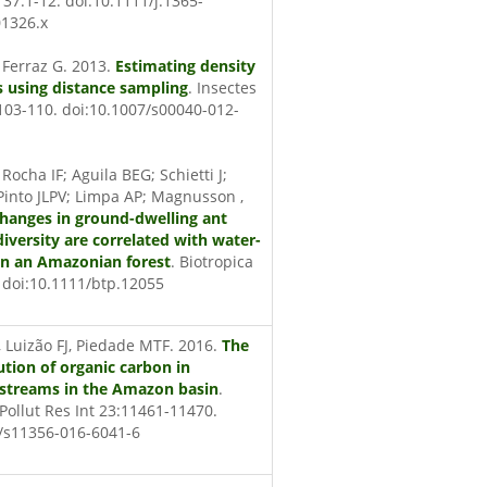
37:1-12. doi:10.1111/j.1365-
01326.x
 Ferraz G. 2013.
Estimating density
s using distance sampling
.
Insectes
103-110. doi:10.1007/s00040-012-
Rocha IF; Aguila BEG; Schietti J;
Pinto JLPV; Limpa AP; Magnusson ,
hanges in ground-dwelling ant
diversity are correlated with water-
 in an Amazonian forest
.
Biotropica
. doi:10.1111/btp.12055
, Luizão FJ, Piedade MTF. 2016.
The
bution of organic carbon in
streams in the Amazon basin
.
 Pollut Res Int 23:11461-11470.
7/s11356-016-6041-6