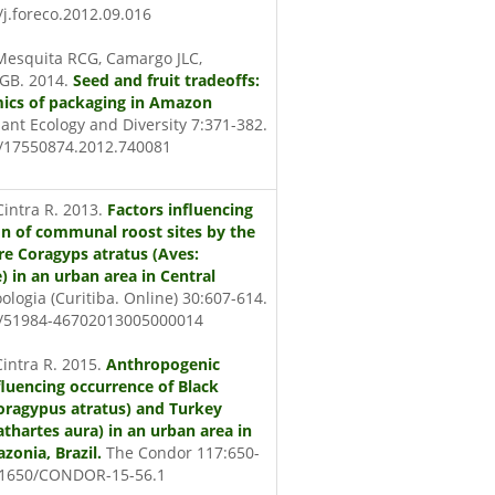
/j.foreco.2012.09.016
Mesquita RCG, Camargo JLC,
 GB. 2014.
Seed and fruit tradeoffs:
ics of packaging in Amazon
Plant Ecology and Diversity 7:371-382.
0/17550874.2012.740081
intra R. 2013.
Factors influencing
on of communal roost sites by the
re Coragyps atratus (Aves:
) in an urban area in Central
ologia (Curitiba. Online) 30:607-614.
0/51984-46702013005000014
intra R. 2015.
Anthropogenic
fluencing occurrence of Black
oragypus atratus) and Turkey
athartes aura) in an urban area in
zonia, Brazil.
The Condor 117:650-
0.1650/CONDOR-15-56.1