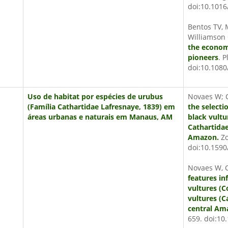
doi:10.1016
Bentos TV, 
Williamson
the econom
pioneers
. 
doi:10.108
Uso de habitat por espécies de urubus
Novaes W; C
(Família Cathartidae Lafresnaye, 1839) em
the selecti
áreas urbanas e naturais em Manaus, AM
black vultu
Cathartidae
Amazon.
Zo
doi:10.159
Novaes W, C
features in
vultures (C
vultures (C
central Ama
659. doi:1