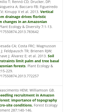
Emilio T; Rennó CD; Drucker, DP;
Nogueira A; Baccaro FB; Figueiredo
CV; Kinupp V et al. 2013.
Vertical
om drainage drives floristic
n changes in an Amazonian
 Plant Ecology & Diversity 7:1-13.
0/17550874.2013.783642
Quesada CA; Costa FRC; Magnusson
i J; Feldpausch TR; Brienen RJW;
ave J; Álvarez E; et al. 2013.
Soil
nstraints limit palm and tree basal
azonian forests
. Plant Ecology &
215-229.
0/17550874.2013.772257
 Nascimento HEM; Williamson GB.
seedling recruitment in Amazon
forest: importance of topography
ro-site conditions.
Forest Ecology
ment 287:140-146.