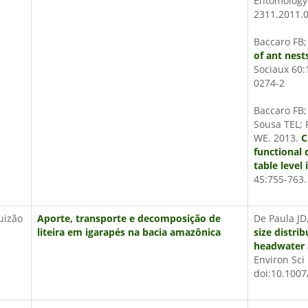
Entomology 
2311.2011.
Baccaro FB;
of ant nest
Sociaux 60:
0274-2
Baccaro FB; 
Sousa TEL; 
WE. 2013.
C
functional 
table level
45:755-763
Luizão
Aporte, transporte e decomposição de
De Paula JD
liteira em igarapés na bacia amazônica
size distri
headwater 
Environ Sci
doi:10.100