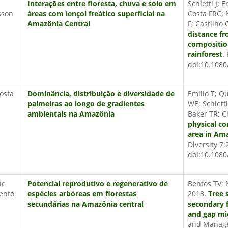
Interações entre floresta, chuva e solo em
Schietti J; 
son
áreas com lençol freático superficial na
Costa FRC; 
Amazônia Central
F; Castilho 
distance fr
compositio
rainforest
.
doi:10.108
Costa
Dominância, distribuição e diversidade de
Emilio T; 
palmeiras ao longo de gradientes
WE; Schiett
ambientais na Amazônia
Baker TR; Ch
physical co
area in Am
Diversity 7:
doi:10.108
ue
Potencial reprodutivo e regenerativo de
Bentos TV;
ento
espécies arbóreas em florestas
2013.
Tree 
secundárias na Amazônia central
secondary 
and gap mic
and Manage